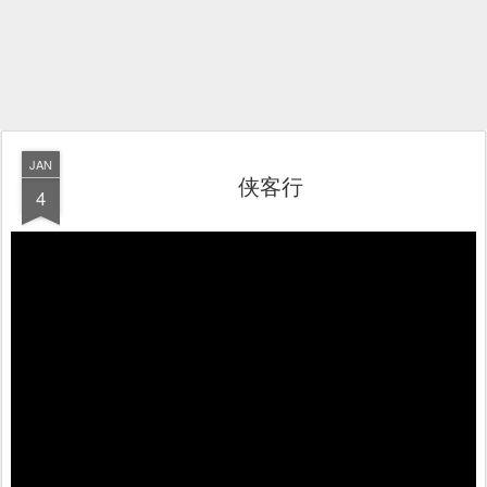
JAN
侠客行
4