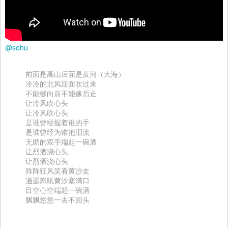
@sohu
前面是高山后面是黄河（大海）
冷冷的北风迎面吹过来
不能够向前不能像后走
让冷风吹心头
让冷风吹心头
是谁曾经握着谁的手
是谁曾经为谁把泪流
无助的双手端起一碗酒
让烈酒浇心头
让烈酒浇心头
阵阵狂风笑看黄沙走
逍遥怒吼黄沙塞满口
目空心空端起一碗酒
飘飘悠悠一去不回头