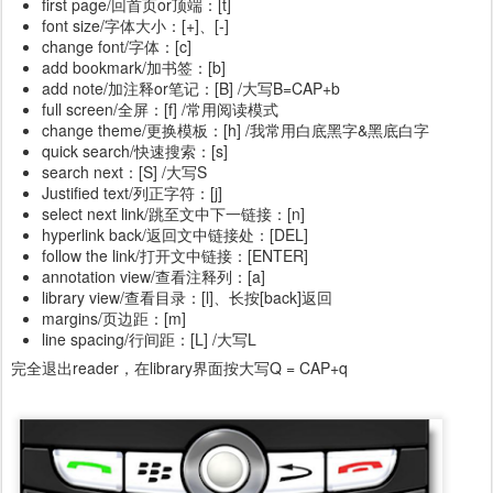
first page/回首页or顶端：[t]
font size/字体大小：[+]、[-]
change font/字体：[c]
add bookmark/加书签：[b]
add note/加注释or笔记：[B] /大写B=CAP+b
full screen/全屏：[f] /常用阅读模式
change theme/更换模板：[h] /我常用白底黑字&黑底白字
quick search/快速搜索：[s]
search next：[S] /大写S
Justified text/列正字符：[j]
select next link/跳至文中下一链接：[n]
hyperlink back/返回文中链接处：[DEL]
follow the link/打开文中链接：[ENTER]
annotation view/查看注释列：[a]
library view/查看目录：[l]、长按[back]返回
margins/页边距：[m]
line spacing/行间距：[L] /大写L
完全退出reader，在library界面按大写Q = CAP+q