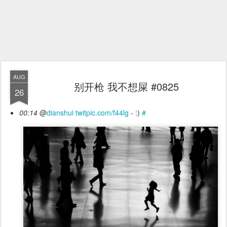
AUG
别开枪 我不想屎 #0825
26
00:14
@
dianshui
twitpic.com/f44lg
- :)
#