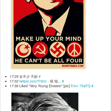
17:29
女不少 不妙
#
17:32
twitpic.com/f7dmr
- 唔 哒...
#
17:36
Liked "Very Young Einstein" [pic]
ff.im/-75aFQ
#