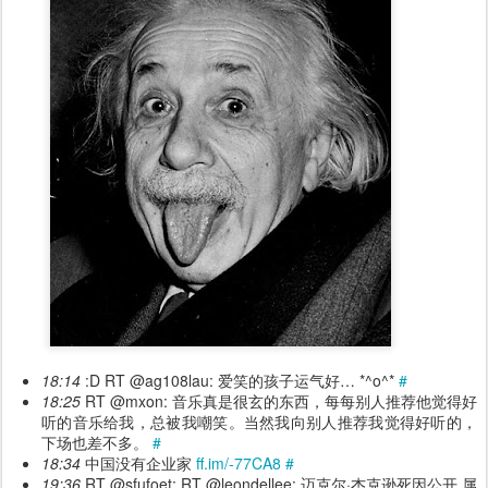
18:14
:D RT @ag108lau: 爱笑的孩子运气好… *^o^*
#
18:25
RT @mxon: 音乐真是很玄的东西，每每别人推荐他觉得好
听的音乐给我，总被我嘲笑。当然我向别人推荐我觉得好听的，
下场也差不多。
#
18:34
中国没有企业家
ff.im/-77CA8
#
19:36
RT @sfufoet: RT @leondellee: 迈克尔·杰克逊死因公开 属