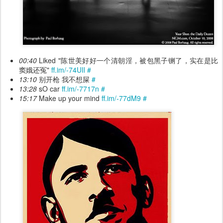
00:40
Liked "陈世美好好一个清朝淫，被包黑子铡了，实在是比
窦娥还冤"
ff.im/-74UIl
#
13:10
别开枪 我不想屎
#
13:28
sO car
ff.im/-7717n
#
15:17
Make up your mind
ff.im/-77dM9
#