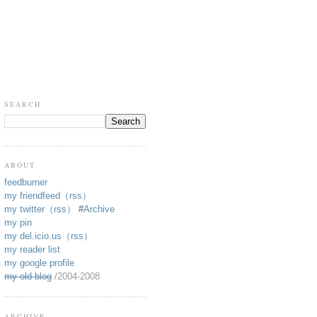
SEARCH
ABOUT
feedburner
my friendfeed
（rss）
my twitter
（rss）
#
Archive
my pin
my del.icio.us
（rss）
my reader list
my google profile
my old blog
/2004-2008
ARCHIVE