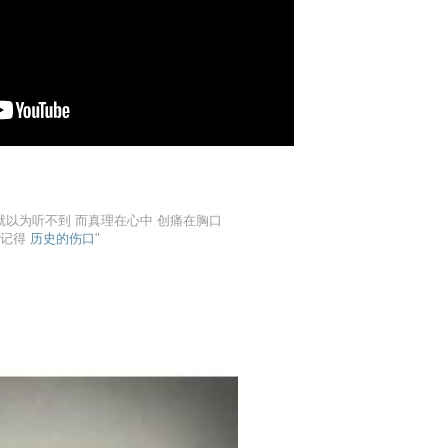
 就以为听不到 而真理在心中 创痛在胸口
都记得
历史的伤口
"