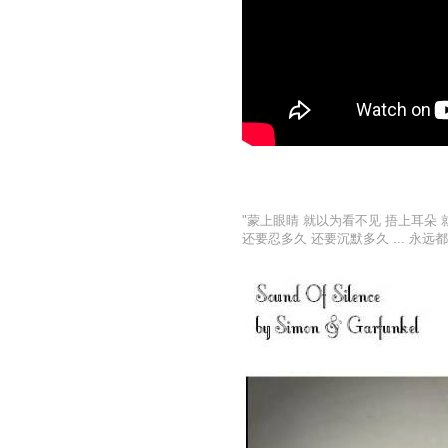
"蒙上眼睛 就以为看不见 捂上耳朵
还要忍多久 还要沉默多久 ... 永远