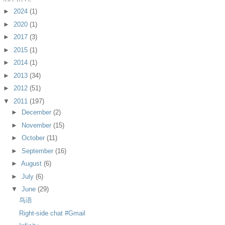
►
2024
(1)
►
2020
(1)
►
2017
(3)
►
2015
(1)
►
2014
(1)
►
2013
(34)
►
2012
(51)
▼
2011
(197)
►
December
(2)
►
November
(15)
►
October
(11)
►
September
(16)
►
August
(6)
►
July
(6)
▼
June
(29)
鸟语
Right-side chat #Gmail