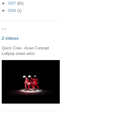
►
2007
(81)
►
2004
(1)
PO
2 videos
Quick Crew - Asian Concept
Lollipop street artist