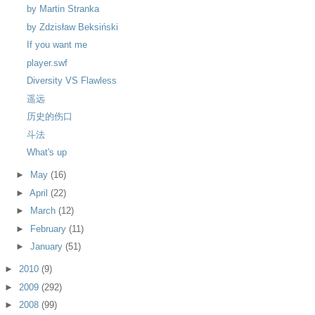
by Martin Stranka
by Zdzisław Beksiński
If you want me
player.swf
Diversity VS Flawless
遥远
历史的伤口
斗法
What's up
►
May
(16)
►
April
(22)
►
March
(12)
►
February
(11)
►
January
(51)
►
2010
(9)
►
2009
(292)
►
2008
(99)