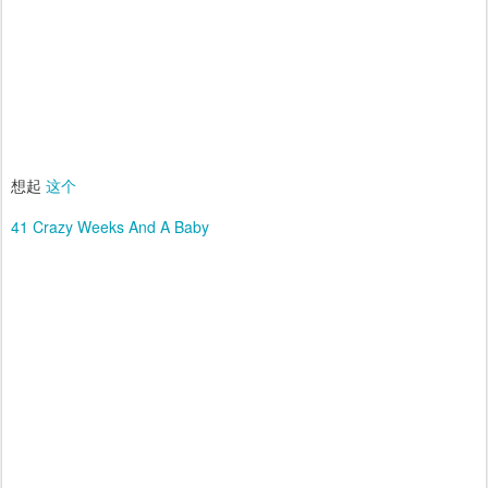
想起
这个
41 Crazy Weeks And A Baby