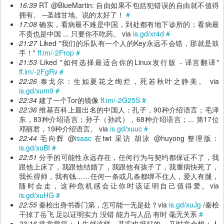
16:39
RT @BlueMartin: 自由如果不包括犯错误的自由就不值得
拥有。 ─圣雄甘地。说的太好了！
#
17:08
确实，看病最不难是中国，到处都有地下诊所的；看病最
不贵也是中国 ... 只要你不吃药。 via
is.gd/xr4d
#
21:27
Liked "我们的乐队有一个人的Key永远不会错，那就是鼓
手！"
ff.im/-2Frop
#
21:53
Liked "如何选择最适合你的Linux发行版 - 译言翻译"
ff.im/-2FgRv
#
22:26
泰戈尔：生如夏花之绚烂，死若秋叶之静美。 via
is.gd/xum9
#
22:34
建了一个Tor的镜像
ff.im/-2G25S
#
22:36
维基百科上最出名的中国人：孔子，90种介绍语言；毛泽
东，83种介绍语言；孙子（孙武），68种介绍语言；... 第17位
邓丽君，19种介绍语言。 via
is.gd/xuuc
#
22:44
毛向辉 @
isaac
在twt 采访 胡泳 @huyong 整理版：
is.gd/xuBI
#
22:51
分手的可能性永远存在，任何行为与契约都保证不了，我
跟他上床了，我跟他结婚了，我跟他有孩子了，我重病快死了，
我长得帅，我有钱……任何一条或几条都绑不住人，爱人有腿，
随时会走，这种危机感会让你时该证明自己值得爱。via
is.gd/xuHG
#
22:55
秦桧出身书香门第，怎可能一无是处？via
is.gd/xuJg
/秦桧
干掉了岳飞 足以证明实力 没错 能力与人品 有时 毫无关系
#
23:16
常常觉得：人生就这样，其实也挺好的... 又时常会想：人