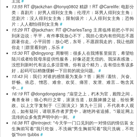
主流
#
13:55
RT @jackzhan @tonyq0802 精辟！RT @Carelife: 电影分
类：喜剧片：好男人得到女主角；伦理片：坏男人得到女主角；
悲剧片：没人得到女主角；限制级片：人人得到女主角；恐怖
片：人人都怕得到女主角
#
15:29
RT @jackzhan: RT @CharlesTang 主席临终前把小平叫
到床边说：平平，有件事我放心不下，我担心党内有些同志不愿
跟著你走。小平回答：放心吧，东哥，不愿跟我走的，我让他跟
你走！|群里看到的，乐乐
#
15:30
RT @dingyong: 周黎明：很多人在我博客里留言，希望给
陆川或者给我母亲提供性服务，好像还是无偿的。我深表感激，
没想到新时代有这么多活雷锋。你有这个精力，去有偿出售该多
好，起码可以稍微缓解一下目前的就业问题。
#
15:43
问：我们 对谁的感情最为复杂？答：厕所 /羞怯、兴奋、
舒畅、依恋、憎恶、难舍、欢笑、痛苦、发泄、难言... 饱含其
中...
#
16:19
RT @dongdongqiang :"庙堂之上，朽木为官，殿陛之间，
禽兽食禄；狼心狗行之辈，滚滚当道，奴颜婢膝之徒，纷纷秉
政。以上文字复制于《三国演义》第九十三回，不代表本人观
点，如有疑问，请联系作者罗贯中，谢绝跨省追捕。"/最近网上
流传的众多免责声明中的一则。
#
16:38
RT @introject: "今天学一门口见到的一对情侣的情侣装 女
生胸前写着"我只吃饭，不洗碗"男生胸前写着"我只洗碗，不吃
饭"from tjubbs
#