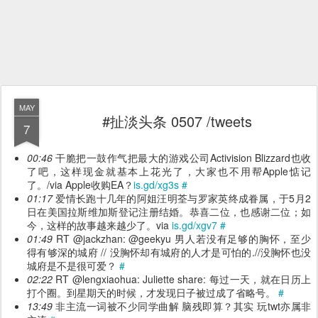
MAY
#扯淡头条 0507 /tweets
7
00:46
干脆把一鼓作气把最大的游戏公司Activision Blizzard也收
了吧，这样现金就基本上花光了，大家也不用帮Apple惦记
了。/via Apple收购EA？
is.gd/xg3s
#
01:17
爱情长跑十几年的阿姐汪明荃与罗家英终成眷属，于5月2
日在美国拉斯维加斯登记注册结婚。恭喜二位，也感谢二位；如
今，这样的故事越来越少了。via
is.gd/xgv7
#
01:49
RT @jackzhan: @geekyu 男人若没有足够的胸怀，至少
得有够深的城府 // 没胸怀却有城府的人才是可怕的.//没胸怀也没
城府是不是很可爱？
#
02:22
RT @lengxiaohua: Juliette share: 每过一天，就在日历上
打个圈。到星期天的时候，才发现日子被过成了省略号。
#
13:49
非主流一词被不少同学曲解 脑残即算？其实 玩twt亦属非