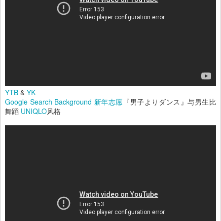
YTB
&
YK
Google Search Background 新年志愿
『男子よりダンス』与男生比
舞蹈
UNIQLO
风格