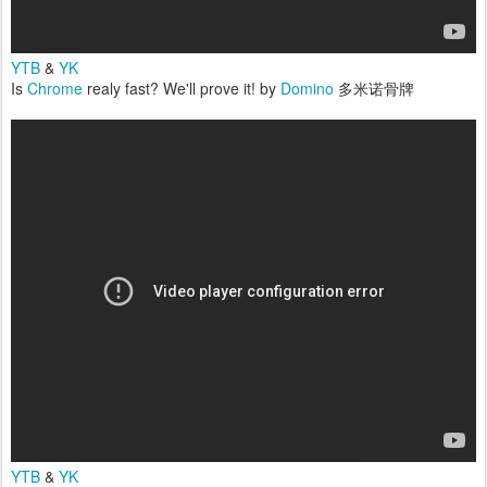
YTB
&
YK
Is
Chrome
realy fast? We'll prove it! by
Domino
多米诺骨牌
YTB
&
YK