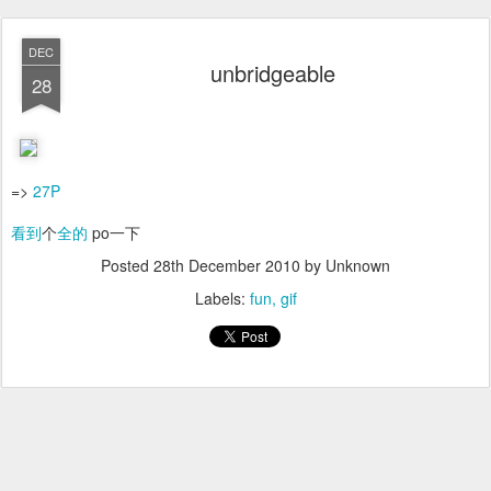
DEC
unbridgeable
28
=>
27P
看到
个
全的
po一下
Posted
28th December 2010
by Unknown
Labels:
fun
gif