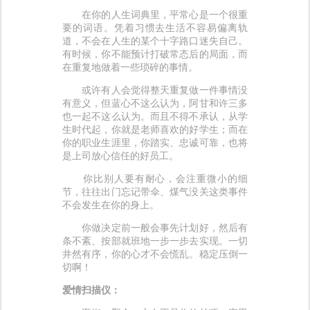
在你的人生词典里，平常心是一个很重
要的词语。凭着习惯去生活不容易偏离轨
道，不会在人生的某个十字路口迷失自己。
有时候，你不能预计打破常态后的局面，而
在重复地做着一些琐碎的事情。
或许有人会觉得整天重复做一件事情没
有意义，但蓝心不这么认为，阿甘和许三多
也一起不这么认为。而且不得不承认，从学
生时代起，你就是老师喜欢的好学生；而在
你的职业生涯里，你踏实、忠诚可靠，也将
是上司放心信任的好员工。
你比别人要有耐心，会注重微小的细
节，往往出门忘记带伞、煤气没关这类事件
不会发生在你的身上。
你做决定前一般会事先计划好，然后有
条不紊、按部就班地一步一步去实现。一切
井然有序，你的心才不会慌乱。稳定压倒一
切啊！
爱情扫描仪：