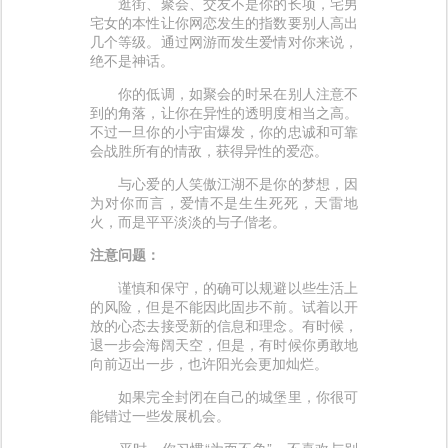
逛街、聚会、交友不是你的长项，宅男
宅女的本性让你网恋发生的指数要别人高出
几个等级。通过网游而发生爱情对你来说，
绝不是神话。
你的低调，如聚会的时呆在别人注意不
到的角落，让你在异性的透明度相当之高。
不过一旦你的小宇宙爆发，你的忠诚和可靠
会战胜所有的情敌，获得异性的爱恋。
与心爱的人笑傲江湖不是你的梦想，因
为对你而言，爱情不是生生死死，天雷地
火，而是平平淡淡的与子偕老。
注意问题：
谨慎和保守，的确可以规避以些生活上
的风险，但是不能因此固步不前。试着以开
放的心态去接受新的信息和理念。有时候，
退一步会海阔天空，但是，有时候你勇敢地
向前迈出一步，也许阳光会更加灿烂。
如果完全封闭在自己的城堡里，你很可
能错过一些发展机会。