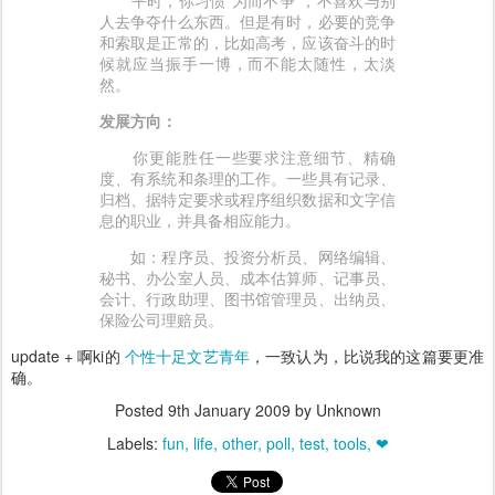
平时，你习惯“为而不争”，不喜欢与别
人去争夺什么东西。但是有时，必要的竞争
和索取是正常的，比如高考，应该奋斗的时
候就应当振手一博，而不能太随性，太淡
然。
发展方向：
你更能胜任一些要求注意细节、精确
度、有系统和条理的工作。一些具有记录、
归档、据特定要求或程序组织数据和文字信
息的职业，并具备相应能力。
如：程序员、投资分析员、网络编辑、
秘书、办公室人员、成本估算师、记事员、
会计、行政助理、图书馆管理员、出纳员、
保险公司理赔员。
update + 啊ki的
个性十足文艺青年
，一致认为，比说我的这篇要更准
确。
Posted
9th January 2009
by Unknown
Labels:
fun
life
other
poll
test
tools
❤