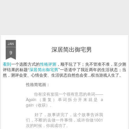
JAN
深居简出御宅男
9
看到
一个选图方式的
性格评测
，顺手玩了下；先不管准不准，至少测
评结果的标题“
深居简出御宅男
”一语道中了我近两年的生活状态；当
然，测评会变、心情会变、生活状态自然也会变...权当游戏人生了。
性格简笔画：
你有没有发现一个很有意思的单词——
Again（重复）单词拆分开来就是 a
gain（收获）。
好了，故事讲完了，这个故事告诉我
们，不断的去做一件事情，或许你做1001
次的时候，你就成功了。