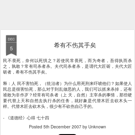
DEC
希有不伤其手矣
5
民不畏死，奈何以死惧之？若使民常畏死，而为奇者，吾得执而杀
之，孰敢？常有司杀者杀。夫代司杀者杀，是谓代大匠斫，夫代大匠
斫者，希有不伤其手矣。
释：人 民不害怕死，（统治者）为什么用死刑来吓唬他们？如果使人
民总是很害怕死，那么对于到乱做恶的人，我们可以抓来杀掉，还有
谁敢为非作歹？经常有司杀者（上 天，自然）主宰杀的事情，那些硬
要代替上天和自然去执行杀的任务，就好象是代替木匠去砍木头一
样。代替木匠去砍木头，很少有不砍伤自己手的。
- 《道德经》心得 七十四
Posted
5th December 2007
by Unknown